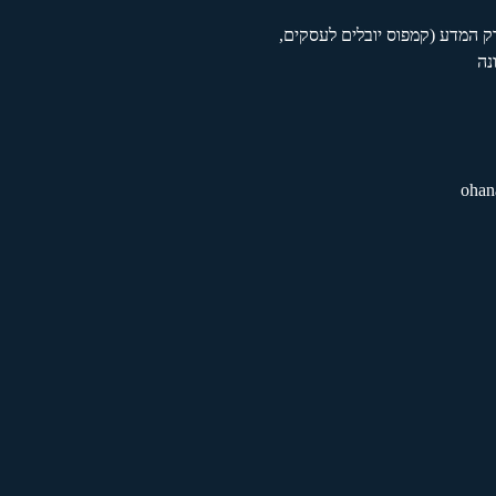
ת הדגל 9, פארק המדע (קמפוס יובלים לעסקים,
ohan