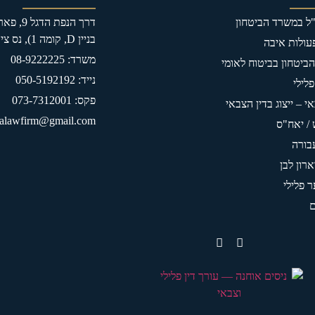
ה"ל במשרד הביטחון
דרך הנפ
בניין D, קומה 1), נס ציונה
פעולות איבה
משרד: 08-9222225
 הביטחון בביטוח לאומי
נייד: 050-5192192
פלילי
פקס: 073-7312001
י – ייצוג בדין הצבאי
alawfirm@gmail.com
 / יאח"ס
בורה
ארון לבן
ר פלילי
ם