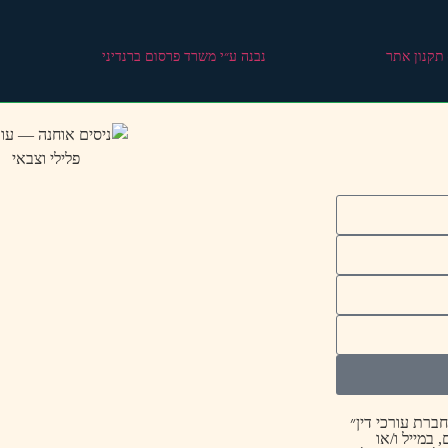
 תקנון אתר
נבנה ע״י משרד פרסום ברנדיני
ברת עורכי דין״
 במייל ו/או