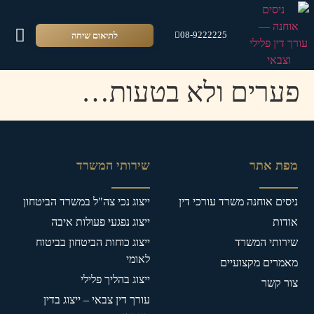
לתיאום שיחה
08-9222225
צור 
סרטונ
זכוי
אודו
שירו
פערים ולא בטעות…
מפת אתר
שירותי המשרד
ניסים אוחנה משרד עורכי דין
ייצוג נכי צה"ל במשרד הביטחון
אודות
ייצוג נפגעי פעולות איבה
שירותי המשרד
ייצוג כוחות הביטחון בביטוח
לאומי
מאמרים מקצועיים
ייצוג בהליך פלילי
צור קשר
עורך דין צבאי – ייצוג בדין