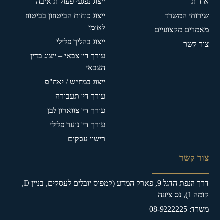
אודות
ייצוג נפגעי פעולות איבה
שירותי המשרד
ייצוג כוחות הביטחון בביטוח
לאומי
מאמרים מקצועיים
ייצוג בהליך פלילי
צור קשר
עורך דין צבאי – ייצוג בדין
הצבאי
ייצוג במח״ש / יאח"ס
עורך דין תעבורה
עורך דין צווארון לבן
עורך דין נוער פלילי
רישוי עסקים
צור קשר
דרך הנפת הדגל 9, פארק המדע (קמפוס יובלים לעסקים, בניין D,
קומה 1), נס ציונה
משרד: 08-9222225