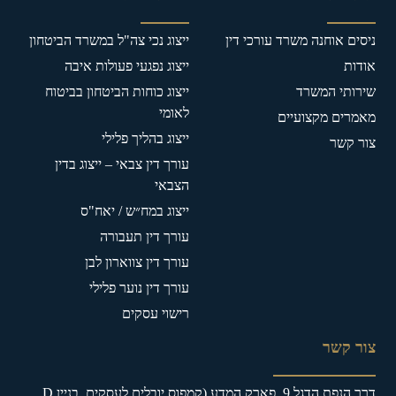
ניסים אוחנה משרד עורכי דין
ייצוג נכי צה"ל במשרד הביטחון
אודות
ייצוג נפגעי פעולות איבה
שירותי המשרד
ייצוג כוחות הביטחון בביטוח
לאומי
מאמרים מקצועיים
ייצוג בהליך פלילי
צור קשר
עורך דין צבאי – ייצוג בדין
הצבאי
ייצוג במח״ש / יאח"ס
עורך דין תעבורה
עורך דין צווארון לבן
עורך דין נוער פלילי
רישוי עסקים
צור קשר
דרך הנפת הדגל 9, פארק המדע (קמפוס יובלים לעסקים, בניין D,