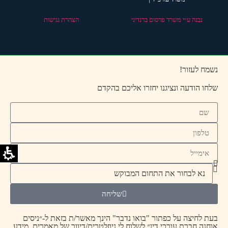
נבנה ע״י משרד פרסום ברנדיני
הצהרת נגישות
נשמח לעזור!
שלחו הודעה ונציגנו יחזרו אליכם בהקדם
שליחה
בעת לחיצה על כפתור "בואו נדבר" הינך מאשר/ת בזאת ל-״ניסים
אוחנה חברת עורכי דין״ לשלוח לי ניוזלטרים/דיוור של מאמרים, מידע,