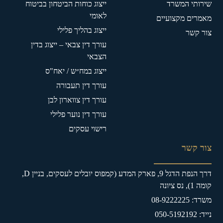
שירותי המשרד
ייצוג כוחות הביטחון בביטוח
לאומי
מאמרים מקצועיים
ייצוג בהליך פלילי
צור קשר
עורך דין צבאי – ייצוג בדין
הצבאי
ייצוג במח״ש / יאח"ס
עורך דין תעבורה
עורך דין צווארון לבן
עורך דין נוער פלילי
רישוי עסקים
צור קשר
דרך הנפת הדגל 9, פארק המדע (קמפוס יובלים לעסקים, בניין D,
קומה 1), נס ציונה
משרד: 08-9222225
נייד: 050-5192192