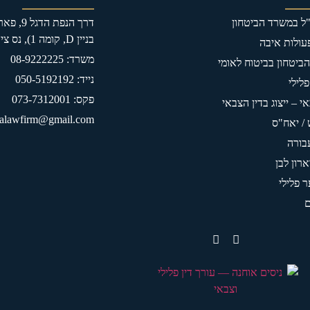
ה"ל במשרד הביטחון
דרך הנפ
בניין D, קומה 1), נס ציונה
פעולות איבה
משרד: 08-9222225
 הביטחון בביטוח לאומי
נייד: 050-5192192
פלילי
פקס: 073-7312001
י – ייצוג בדין הצבאי
alawfirm@gmail.com
 / יאח"ס
בורה
ארון לבן
ר פלילי
ם