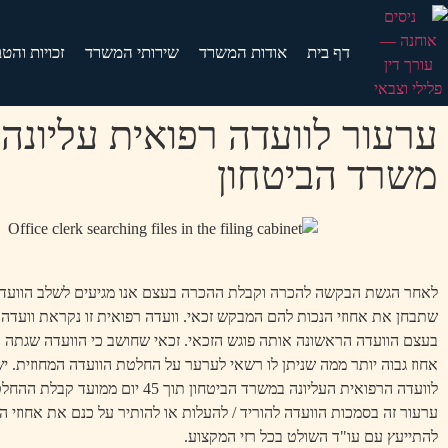
דף בית
אודות המשרד
שירותי המשרד
זכויות והט
ערעור לוועדה רפואית עליונה 
משרד הביטחון
לאחר הגשת הבקשה להכרה וקבלת ההכרה בעצם אנו מגיעים לשלב הוועד
שתבחן את אחוזי הנכות להם המבקש זכאי. וועדה רפואית זו נקראת וועדה מ
בעצם הוועדה הראשונה אותה פוגש הזכאי. זכאי שחושב כי הוועדה שגתה ב
אחוז גבוה יותר ממה שניתן לו רשאי לערער על החלטת הוועדה המחוזית. י
לוועדה הרפואית העליונה במשרד הביטחון תוך 45 יום
ערעור זה בסמכות הוועדה להוריד / להעלות או להותיר על כנם את אחוזי הנ
להתייעץ עם עו"ד השולט בכל רזי המקצוע.