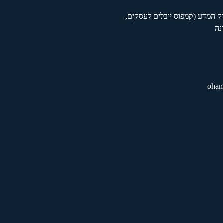
ת הדגל 9, פארק המדע (קמפוס יובלים לעסקים,
ohan