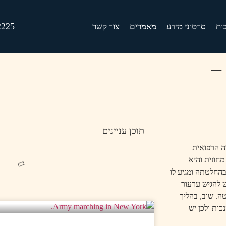
2225
בות
סרטוני מידע
מאמרים
צור קשר
–
תוכן עניינים
ה הרפואית
חוזית והיא
החלטתה ומגיע לו
ש להגיש ערעור
 ממועד קבלת ההחלטה. שוב, בהליך
כות ולכן יש