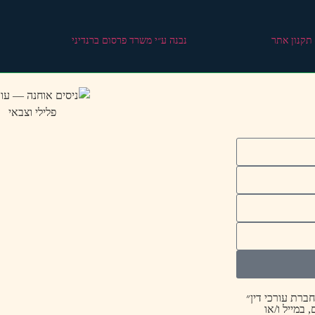
 תקנון אתר
נבנה ע״י משרד פרסום ברנדיני
ברת עורכי דין״
 במייל ו/או