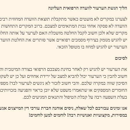
הליך הגשת הערעור לוועדה הרפואית העליונה
לצערנו במקרים לא מועטים כאשר מתקבלת תוצאת הוועדה המחוזית רבים 
הוועדה לא פסקה אחוזי נכות המתאימים למצבם. ברוב המקרים התחושות 
מקרים שלא ולכן חשוב לקבל החלטה מושכלת האם לערער על אותה החלט
יש להגיש מנומק בצירוף מסמכים רפואיים אשר סותרים את החלטת הוועדה
הערעור יש להגיש למחוז בו מטופל הזכאי.
לסיכום
את הערעור יש להגיש רק לאחר בחינת מצבכם הרפואי בצורה המיטבית והמ
חשוב להבין כי הערעור יכול להביא למצב של ירידת אחוזים ועל כן יש לשקו
הסיכון שווה במקרה שלכם. והכי חשוב לזכור לא ניגשים לערעור לבד! מספי
החומרים המספקים או שתאמרו משפט שלא יובן כראוי והפגיעה בזכויותיכם
בעלת השפעה רבה על קבלת הטיפול והתנאים המגיעים לכם.
אנו זמינים עבורכם לכל שאלה, ניסים אוחנה חברת עורכי דין המייצגים אנש
במסירות, מקצועיות ואנושיות רבה! לוחמים למען לוחמים!