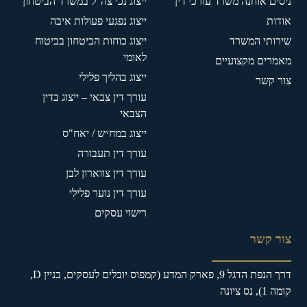
ניסים אוחנה משרד עורכי דין
ייצוג נכי צה"ל במשרד הביטחון
אודות
ייצוג נפגעי פעולות איבה
שירותי המשרד
ייצוג כוחות הביטחון בביטוח
לאומי
מאמרים מקצועיים
ייצוג בהליך פלילי
צור קשר
עורך דין צבאי – ייצוג בדין
הצבאי
ייצוג במח״ש / יאח"ס
עורך דין תעבורה
עורך דין צווארון לבן
עורך דין נוער פלילי
רישוי עסקים
צור קשר
דרך הנפת הדגל 9, פארק המדע (קמפוס יובלים לעסקים, בניין D,
קומה 1), נס ציונה