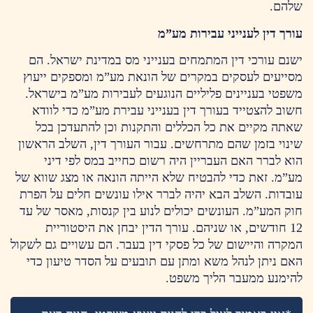
שלהם.
עורך דין לענייני עבירות מע”מ
ישנם עורכי דין המתמחים בענייני מס במדינת ישראל. הם
מסייעים לעסקים במקרים של הונאת מע”מ ומספקים ייעוץ
משפטי בעניינים פליליים הנוגעים לעבירות מע”מ בישראל.
חשוב להצטייד בעורך דין בענייני עבירת מע”מ כדי לוודא
שאתה מקיים את כל הכללים והתקנות וכן להתעדכן בכל
שינוי בזמן שהם מתרחשים. עבור העורך דין, השלב הראשון
הוא לברר האם העבריין היה רשום כחייב במס לפי דיני
מע”מ. זאת כדי להבטיח שלא הייתה הונאה או מצג שווא של
עובדות. השלב הבא יהיה לברר אילו עונשים חלים על הפרת
חוק המע”מ. העונשים יכולים לנוע בין קנסות, מאסר של עד
12 חודשים, או שניהם. עורך הדין יבחן את היסטוריית
המקרה והיישום של כל פסקי דין בעבר. הם עשויים גם לשקול
האם ניתן לנהל משא ומתן עם תובעים על הסדר טיעון כדי
להימנע ממעבר הליך משפט.