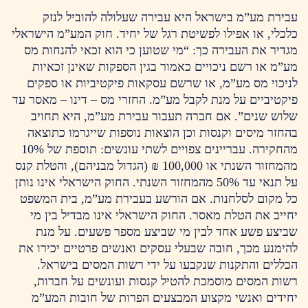
עבירת מע”מ בישראל היא עבירה שעלולה להוביל לנזק
כלכלי, או אפילו לפשיטת רגל של יחיד. חוק המע”מ הישראלי
מגדיר את העבירה כך: “מי שטוען כי הוא זכאי להנחות מס
מע”מ או רשם ניכויים כאמור בגין הספקות שאינן זכאיות
לניכוי מס מע”מ, או שרשם עסקאות פיקטיביות או ספקים
פיקטיביים על מנת לקבל מע”מ. החזרי מס – דינו – מאסר עד
שלוש שנים”. אם חברה תעבור עבירת מע”מ, היא תחויב
בהחזר מיסים וקנסות וכן הוצאות נוספות שייגרמו כתוצאה
מהחקירה. עבריינים צפויים לשתי עונשים: תוספת של 10%
מהמחזור השנתי או 100,000 ₪ (הגדול מבניהם), והטלת קנס
על תנאי עד 50% מהמחזור השנתי. החוק הישראלי אינו נותן
כל מקום לסלחנות. אם הורשע בעבירת מע”מ, בית המשפט
יחייב את הטלת מאסר. החוק הישראלי אינו מבדיל בין מי
שביצע פשע אחד לבין מי שביצע מספר פשעים. על מנת
להימנע מכך, חובה שבעלי עסקים ואנשים פרטיים יכירו את
הכללים והתקנות שנקבעו על ידי רשות המסים בישראל.
רשות המסים מוסמכת להטיל קנסות ועונשים על חברות,
יחידים ואנשי מקצוע המבצעים הפרות של חובות המע”מ