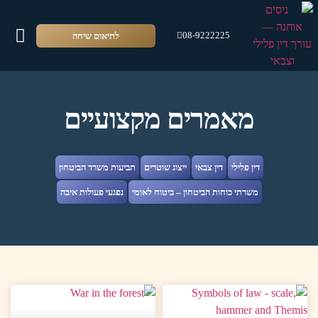
לתיאום שיחה
08-9222225
צור 
סרטונ
זכוי
אודו
שירו
מאמרים מקצועיים
דין פלילי
דין צבאי
ייצוג שוטרים
תביעות משרד הביטחון
משרתי כוחות הביטחון – ביטוח לאומי
נפגעי פעולות איבה